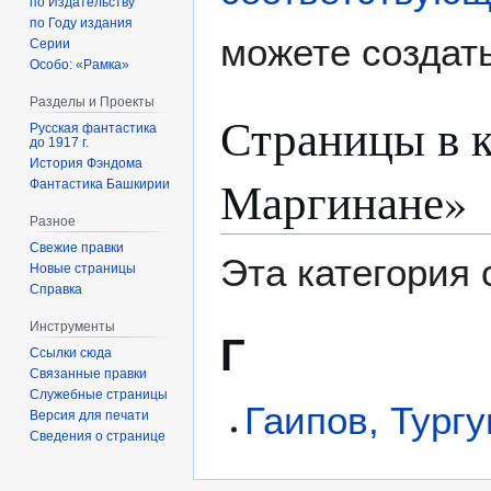
по Издательству
по Году издания
можете создать
Серии
Особо: «Рамка»
Разделы и Проекты
Страницы в к
Русская фантастика
до 1917 г.
История Фэндома
Маргинане»
Фантастика Башкирии
Разное
Свежие правки
Эта категория
Новые страницы
Справка
Инструменты
Г
Ссылки сюда
Связанные правки
Служебные страницы
Гаипов, Тург
Версия для печати
Сведения о странице