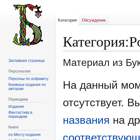
Категория
Обсуждение
Категория
:
Р
Материал из Бу
Заглавная страница
Персоналии
Персоны по алфавиту
Перейти
Перейти
На данный мом
Книжные издания по
к
к
авторам
навигации
поиску
отсутствует. 
Периодика
Издания
Фантастика в
названия
на др
периодике
Книги
соответствующ
по Месту издания