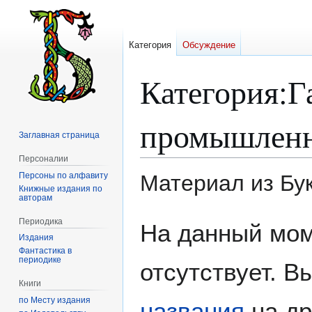
Категория
Обсуждение
Категория
:
Г
промышленн
Заглавная страница
Персоналии
Персоны по алфавиту
Материал из Бу
Книжные издания по
авторам
Перейти
Перейти
Периодика
На данный мом
к
к
Издания
навигации
поиску
Фантастика в
периодике
отсутствует. 
Книги
по Месту издания
названия
на др