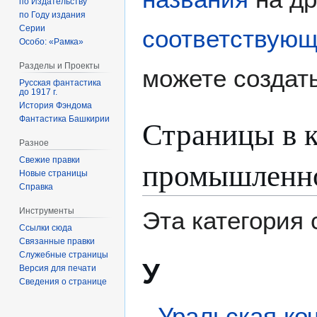
по Издательству
по Году издания
Серии
соответствующ
Особо: «Рамка»
Разделы и Проекты
можете создать
Русская фантастика
до 1917 г.
История Фэндома
Страницы в к
Фантастика Башкирии
Разное
промышленно
Свежие правки
Новые страницы
Справка
Инструменты
Эта категория
Ссылки сюда
Связанные правки
Служебные страницы
У
Версия для печати
Сведения о странице
Уральская коч