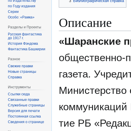
по Издательству
3
Библиографическая справка
по Году издания
Серии
Описание
Особо: «Рамка»
Разделы и Проекты
Русская фантастика
«Шаранские 
до 1917 г.
История Фэндома
Фантастика Башкирии
общественно-п
Разное
Свежие правки
газета. Учред
Новые страницы
Справка
Министерство 
Инструменты
Ссылки сюда
Связанные правки
коммуникаций 
Служебные страницы
Версия для печати
Постоянная ссылка
тие РБ «Редак
Сведения о странице