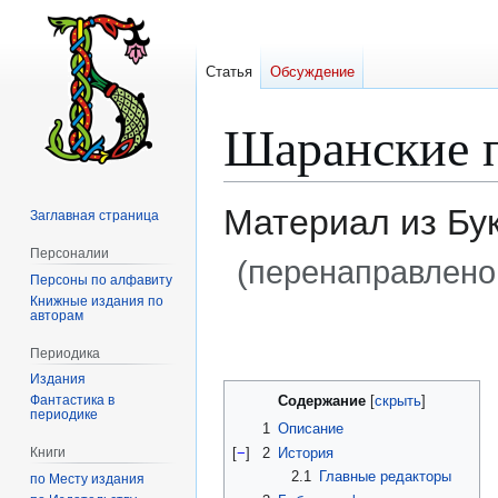
Статья
Обсуждение
Шаранские 
Материал из Бу
Заглавная страница
Персоналии
(перенаправлено
Персоны по алфавиту
Книжные издания по
авторам
Перейти
Перейти
к
к
Периодика
навигации
поиску
Издания
Содержание
Фантастика в
периодике
1
Описание
[
−
]
2
История
Книги
2.1
Главные редакторы
по Месту издания