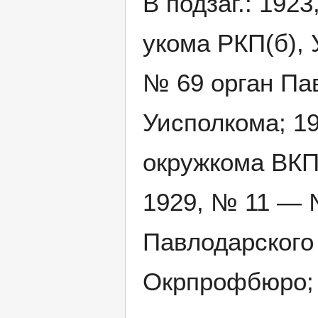
В подзаг.: 192
укома РКП(б), 
№ 69 орган Па
Уисполкома; 1
окружкома ВКП
1929, № 11 — 
Павлодарского
Окрпрофбюро;