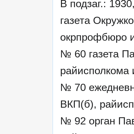
В подзаг.: 193
газета Окружк
окрпрофбюро и
№ 60 газета П
райисполкома 
№ 70 ежедневн
ВКП(б), райис
№ 92 орган Па