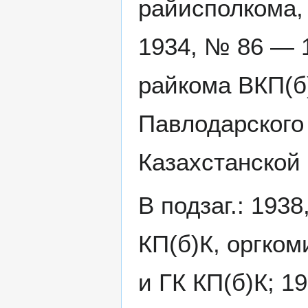
райисполкома,
1934, № 86 — 
райкома ВКП(б)
Павлодарского
Казахстанской 
В подзаг.: 19
КП(б)К, оргко
и ГК КП(б)К; 1