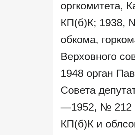
оргкомитета, 
КП(б)К; 1938, 
обкома, горком
Верховного со
1948 орган Пав
Совета депутат
—1952, № 212 
КП(б)К и облс