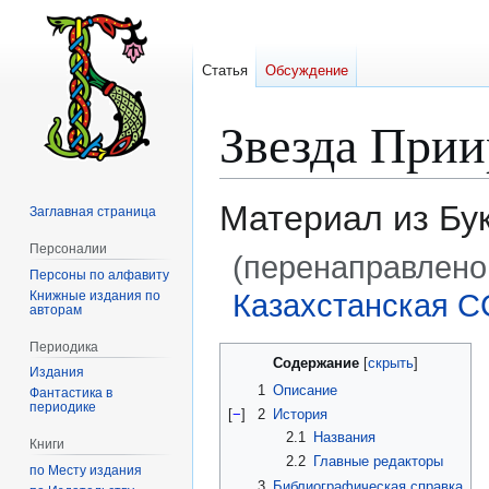
Статья
Обсуждение
Звезда При
Материал из Бу
Заглавная страница
Персоналии
(перенаправлено
Персоны по алфавиту
Казахстанская С
Книжные издания по
авторам
Периодика
Перейти
Перейти
Содержание
Издания
к
к
1
Описание
Фантастика в
навигации
поиску
периодике
[
−
]
2
История
2.1
Названия
Книги
2.2
Главные редакторы
по Месту издания
3
Библиографическая справка