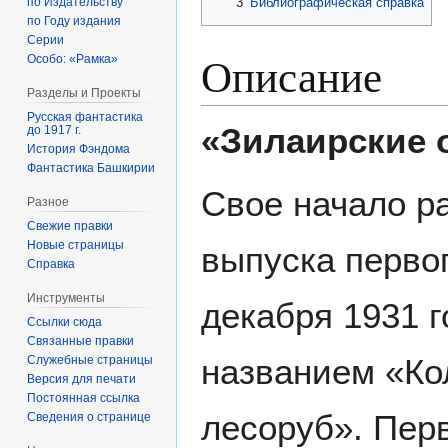
по Издательству
3
Библиографическая справка
по Году издания
Серии
Описание
Особо: «Рамка»
Разделы и Проекты
Русская фантастика
«Зилаирские 
до 1917 г.
История Фэндома
Фантастика Башкирии
Свое начало ра
Разное
Свежие правки
Новые страницы
выпуска перво
Справка
Инструменты
декабря 1931 г
Ссылки сюда
Связанные правки
названием «Ко
Служебные страницы
Версия для печати
Постоянная ссылка
лесоруб». Пер
Сведения о странице