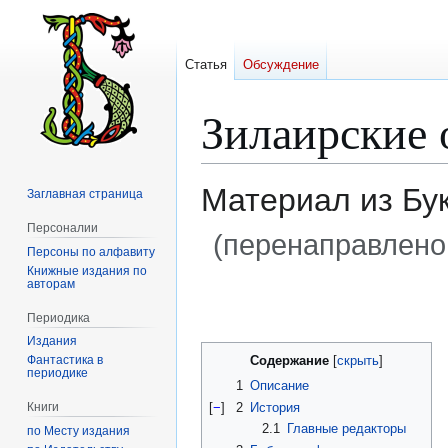
Статья
Обсуждение
Зилаирские 
Материал из Бу
Заглавная страница
Персоналии
(перенаправлено
Персоны по алфавиту
Книжные издания по
авторам
Перейти
Перейти
к
к
Периодика
навигации
поиску
Издания
Содержание
Фантастика в
периодике
1
Описание
[
−
]
2
История
Книги
2.1
Главные редакторы
по Месту издания