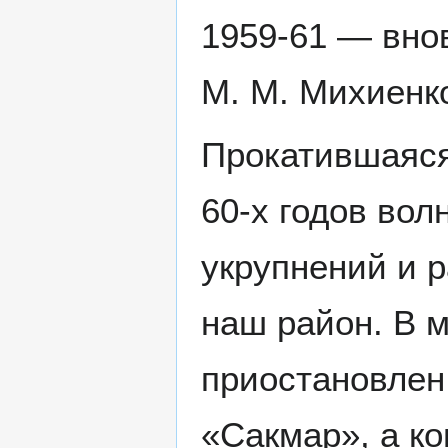
1959-61 — внов
М. М. Михиенк
Прокатившаяся 
60-х годов во
укрупнений и 
наш район. В м
приостановлен
«Сакмар», а ко