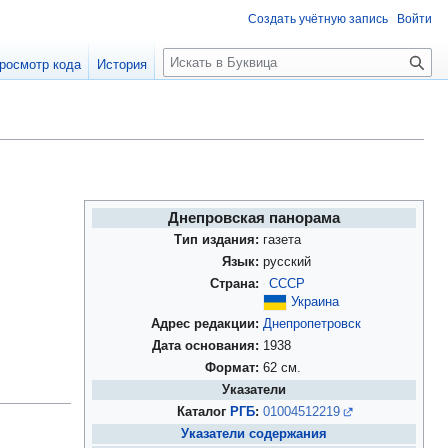
Создать учётную запись
Войти
П
росмотр кода
История
о
и
с
к
Днепровская панорама
Тип издания:
газета
Язык:
русский
Страна:
СССР
Украина
Адрес редакции:
Днепропетровск
Дата основания:
1938
Формат:
62 см.
Указатели
Каталог
РГБ
:
01004512219
Указатели содержания