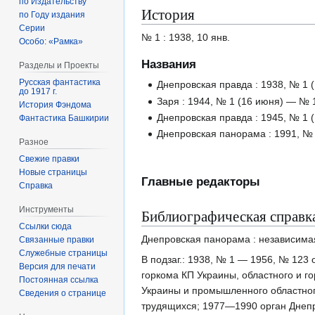
по Издательству
История
по Году издания
Серии
№ 1 : 1938, 10 янв.
Особо: «Рамка»
Названия
Разделы и Проекты
Русская фантастика
Днепровская правда : 1938, № 1 (
до 1917 г.
Заря : 1944, № 1 (16 июня) — № 1
История Фэндома
Днепровская правда : 1945, № 1 (
Фантастика Башкирии
Днепровская панорама : 1991, № 1
Разное
Свежие правки
Новые страницы
Главные редакторы
Справка
Инструменты
Библиографическая справк
Ссылки сюда
Днепровская панорама : независимая 
Связанные правки
Служебные страницы
В подзаг.: 1938, № 1 — 1956, № 123
Версия для печати
горкома КП Украины, областного и 
Постоянная ссылка
Украины и промышленного областног
Сведения о странице
трудящихся; 1977—1990 орган Днепро