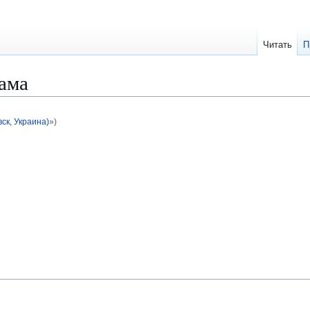
Читать
П
ама
ск, Украина)
»)