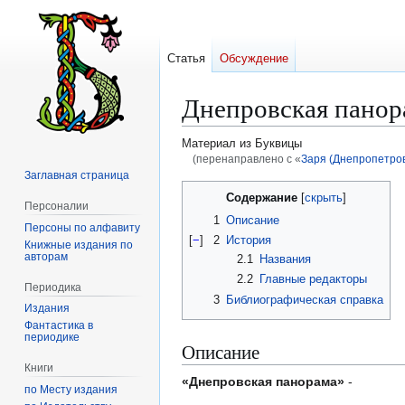
Статья
Обсуждение
Днепровская панор
Материал из Буквицы
(перенаправлено с «
Заря (Днепропетров
Заглавная страница
Перейти
Перейти
Содержание
Персоналии
к
к
1
Описание
Персоны по алфавиту
навигации
поиску
[
−
]
2
История
Книжные издания по
авторам
2.1
Названия
2.2
Главные редакторы
Периодика
3
Библиографическая справка
Издания
Фантастика в
периодике
Описание
Книги
«Днепровская панорама»
-
по Месту издания