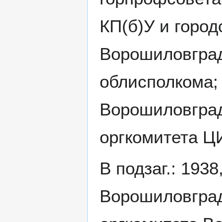
КП(б)У и город
Ворошиловград
облисполкома; 
Ворошиловград
оргкомитета Ц
В подзаг.: 193
Ворошиловград