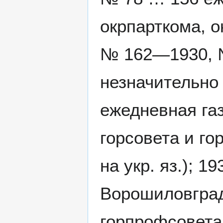
окрпарткома, 
№ 162—1930, №
незначительно
ежедневная газ
горсовета и го
на укр. яз.); 
Ворошиловградс
горпрофсовета