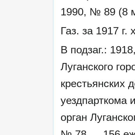
1990, № 89 (8 
Газ. за 1917 г
В подзаг.: 1918
Луганского гор
крестьянских д
уездпарткома 
орган Луганско
№ 78 … 156 еж