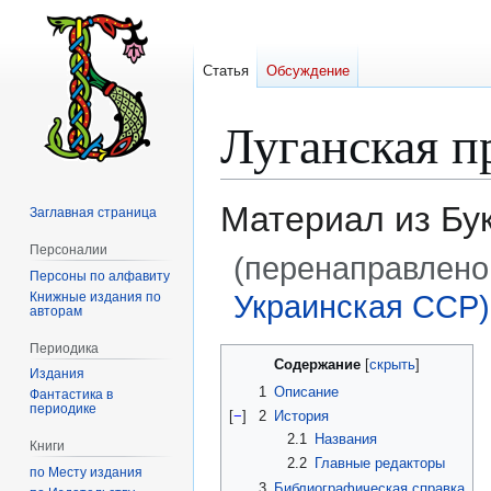
Статья
Обсуждение
Луганская п
Материал из Бу
Заглавная страница
Персоналии
(перенаправлено
Персоны по алфавиту
Украинская ССР)
Книжные издания по
авторам
Периодика
Перейти
Перейти
Содержание
Издания
к
к
1
Описание
Фантастика в
навигации
поиску
периодике
[
−
]
2
История
2.1
Названия
Книги
2.2
Главные редакторы
по Месту издания
3
Библиографическая справка