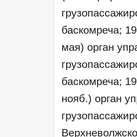
грузопассажир
баскомреча; 19
мая) орган упр
грузопассажирс
баскомреча; 19
нояб.) орган у
грузопассажирс
Верхневолжско