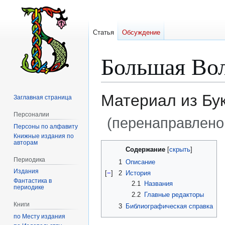
Статья
Обсуждение
Большая Во
Материал из Бу
Заглавная страница
Персоналии
(перенаправлено
Персоны по алфавиту
Книжные издания по
авторам
Перейти
Перейти
Содержание
к
к
Периодика
1
Описание
навигации
поиску
Издания
[
−
]
2
История
Фантастика в
2.1
Названия
периодике
2.2
Главные редакторы
Книги
3
Библиографическая справка
по Месту издания