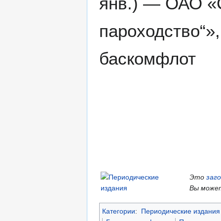
янв.) — ОАО «
пароходство“»
баскомфлот
Это
заг
Вы может
Категории
:
Периодические издания 