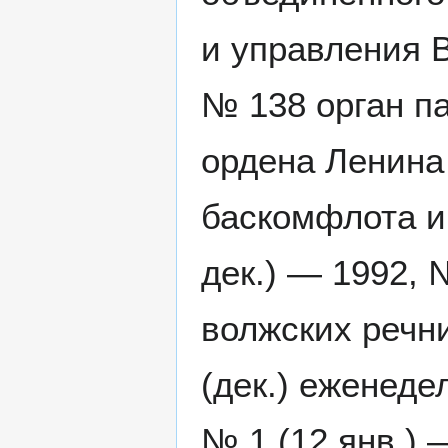
и управления В
№ 138 орган п
ордена Ленина
баскомфлота и
дек.) — 1992,
волжских речни
(дек.) еженеде
№ 1 (12 янв.) 