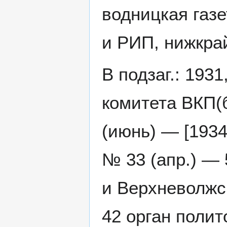
водницкая газе
и РИП, нижкра
В подзаг.: 1931
комитета ВКП(
(июнь) — [1934
№ 33 (апр.) —
и Верхневолжс
42 орган полит