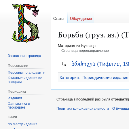
Статья
Обсуждение
Борьба (груз. яз.) (
Материал из Буквицы
Страница-перенаправление
Заглавная страница
Перейти
Перейти
Перенаправление на:
ბრძოლა (Тифлис, 19
Персоналии
к
к
Персоны по алфавиту
навигации
поиску
Категория
:
Периодические издания
Книжные издания по
авторам
Периодика
Издания
Страница в последний раз была отредактир
Фантастика в
периодике
Политика конфиденциальности
О Буквица
Книги
по Месту издания