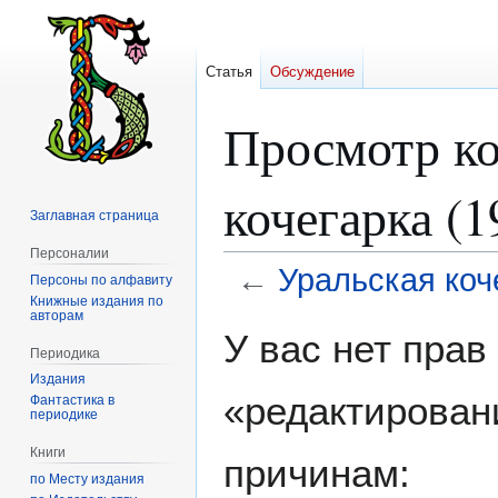
Статья
Обсуждение
Просмотр ко
кочегарка (1
Заглавная страница
Персоналии
←
Уральская коч
Персоны по алфавиту
Книжные издания по
авторам
Перейти
Перейти
У вас нет пра
к
к
Периодика
навигации
поиску
Издания
«редактирован
Фантастика в
периодике
Книги
причинам:
по Месту издания