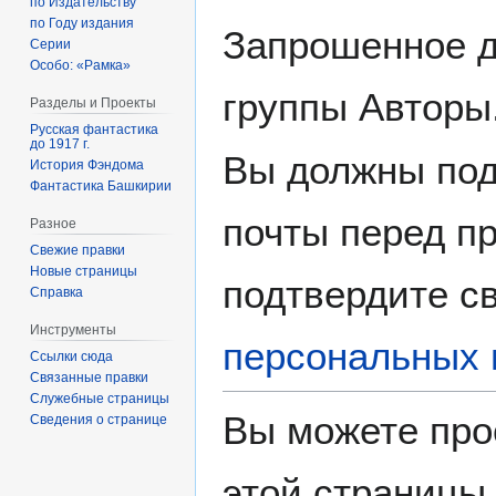
по Издательству
по Году издания
Запрошенное д
Серии
Особо: «Рамка»
группы Авторы
Разделы и Проекты
Русская фантастика
до 1917 г.
Вы должны под
История Фэндома
Фантастика Башкирии
почты перед пр
Разное
Свежие правки
Новые страницы
подтвердите св
Справка
Инструменты
персональных 
Ссылки сюда
Связанные правки
Служебные страницы
Вы можете про
Сведения о странице
этой страницы