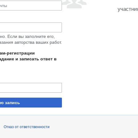
участни
о. Если вы заполните его,
азания авторства ваших работ.
пам-регистрации
дание и записать ответ в
ую запись
Отказ от ответственности