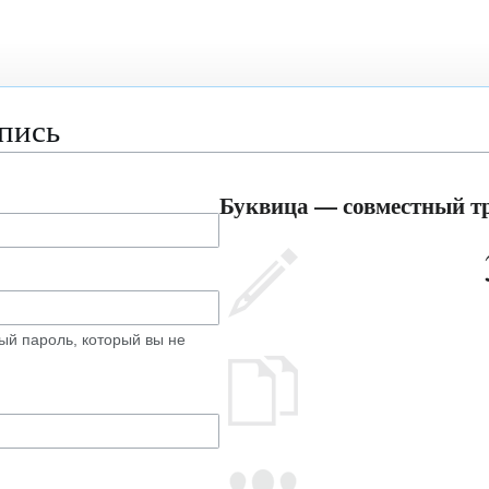
апись
Буквица — совместный тр
ый пароль, который вы не