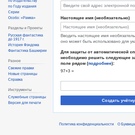
по Издательству
по Году издания
Серии
Настоящее имя (необязательно)
Особо: «Рамка»
Разделы и Проекты
Русская фантастика
Вводить настоящее имя необязательн
до 1917 г.
оно может быть использовано для ук
История Фэндома
Фантастика Башкирии
Для защиты от автоматической с
необходимо решить следующее за
Разное
поле рядом (
подробнее
):
Свежие правки
97+3 =
Новые страницы
Справка
Инструменты
Служебные страницы
Создать учётн
Версия для печати
Политика конфиденциальности
О Буквица