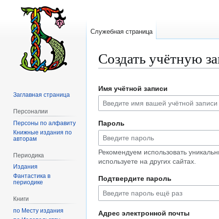
Служебная страница
Создать учётную з
Перейти
Перейти
Имя учётной записи
к
к
Заглавная страница
навигации
поиску
Персоналии
Пароль
Персоны по алфавиту
Книжные издания по
авторам
Рекомендуем использовать уникальн
Периодика
используете на других сайтах.
Издания
Фантастика в
Подтвердите пароль
периодике
Книги
по Месту издания
Адрес электронной почты