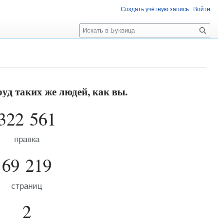
Создать учётную запись
Войти
П
о
и
с
к
уд таких же людей, как вы.
322 561
правка
69 219
страниц
2