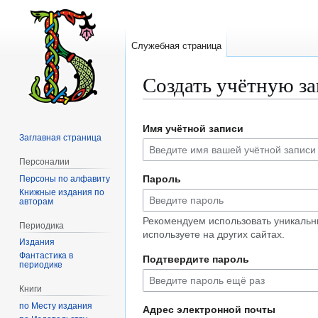
Служебная страница
Создать учётную з
Перейти
Перейти
Имя учётной записи
к
к
Заглавная страница
навигации
поиску
Персоналии
Пароль
Персоны по алфавиту
Книжные издания по
авторам
Рекомендуем использовать уникальн
Периодика
используете на других сайтах.
Издания
Фантастика в
Подтвердите пароль
периодике
Книги
по Месту издания
Адрес электронной почты