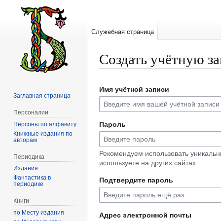
Служебная страница
Создать учётную з
Перейти
Перейти
Имя учётной записи
к
к
Заглавная страница
навигации
поиску
Персоналии
Пароль
Персоны по алфавиту
Книжные издания по
авторам
Рекомендуем использовать уникальн
Периодика
используете на других сайтах.
Издания
Фантастика в
Подтвердите пароль
периодике
Книги
по Месту издания
Адрес электронной почты