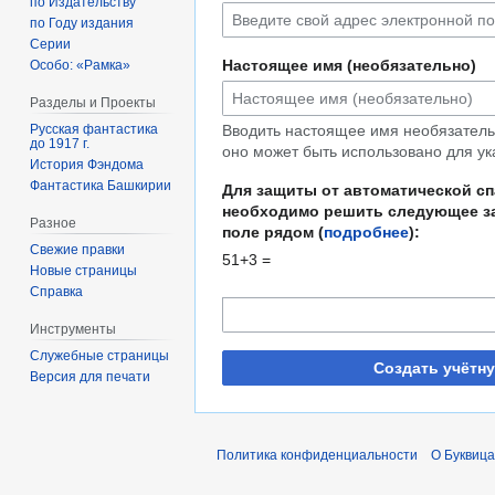
по Издательству
по Году издания
Серии
Настоящее имя (необязательно)
Особо: «Рамка»
Разделы и Проекты
Русская фантастика
Вводить настоящее имя необязательн
до 1917 г.
оно может быть использовано для ук
История Фэндома
Фантастика Башкирии
Для защиты от автоматической с
необходимо решить следующее за
Разное
поле рядом (
подробнее
):
Свежие правки
51+3 =
Новые страницы
Справка
Инструменты
Служебные страницы
Создать учётн
Версия для печати
Политика конфиденциальности
О Буквица