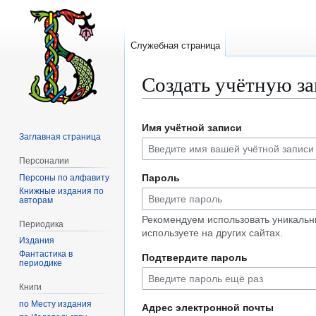
Служебная страница
Создать учётную з
Перейти
Перейти
Имя учётной записи
к
к
Заглавная страница
навигации
поиску
Персоналии
Пароль
Персоны по алфавиту
Книжные издания по
авторам
Рекомендуем использовать уникальн
Периодика
используете на других сайтах.
Издания
Фантастика в
Подтвердите пароль
периодике
Книги
по Месту издания
Адрес электронной почты