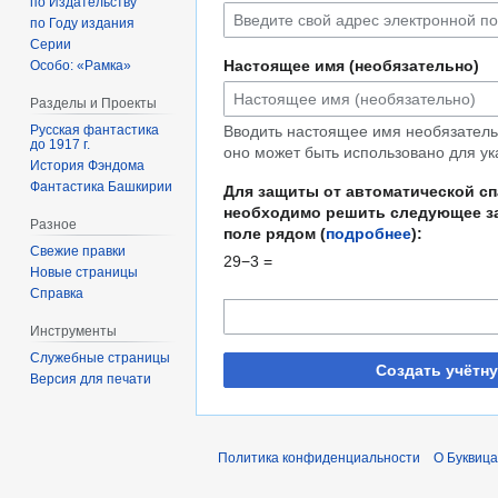
по Издательству
по Году издания
Серии
Настоящее имя (необязательно)
Особо: «Рамка»
Разделы и Проекты
Русская фантастика
Вводить настоящее имя необязательн
до 1917 г.
оно может быть использовано для ук
История Фэндома
Фантастика Башкирии
Для защиты от автоматической с
необходимо решить следующее за
Разное
поле рядом (
подробнее
):
Свежие правки
29−3 =
Новые страницы
Справка
Инструменты
Служебные страницы
Создать учётн
Версия для печати
Политика конфиденциальности
О Буквица