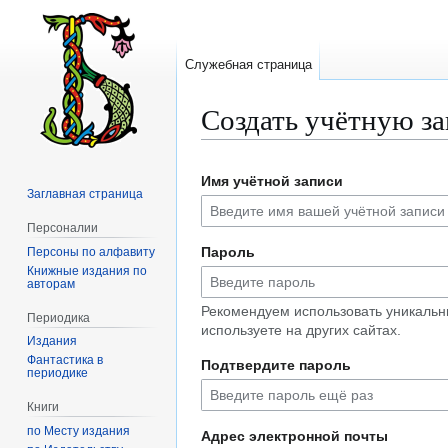
Служебная страница
Создать учётную з
Перейти
Перейти
Имя учётной записи
к
к
Заглавная страница
навигации
поиску
Персоналии
Пароль
Персоны по алфавиту
Книжные издания по
авторам
Рекомендуем использовать уникальн
Периодика
используете на других сайтах.
Издания
Фантастика в
Подтвердите пароль
периодике
Книги
по Месту издания
Адрес электронной почты