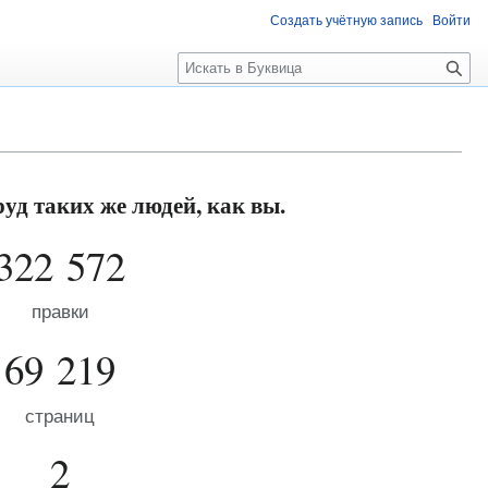
Создать учётную запись
Войти
П
о
и
с
к
уд таких же людей, как вы.
322 572
правки
69 219
страниц
2