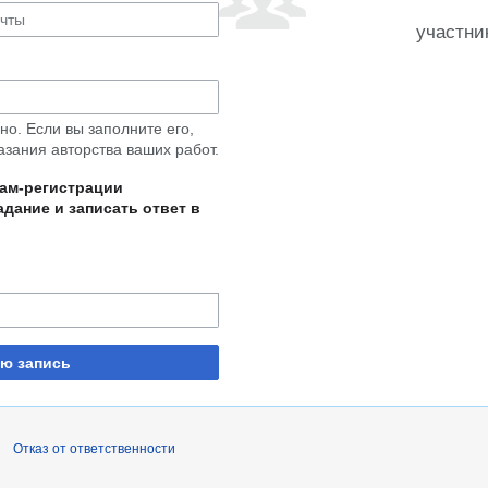
участни
о. Если вы заполните его,
азания авторства ваших работ.
пам-регистрации
дание и записать ответ в
ую запись
Отказ от ответственности