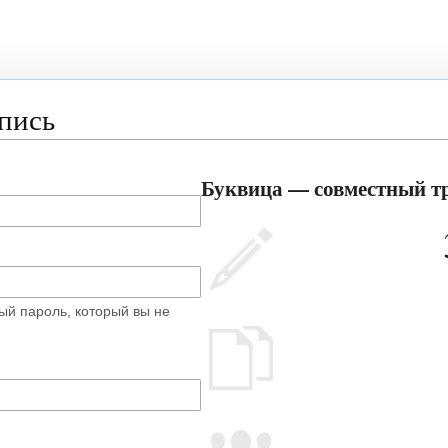
апись
Буквица — совместный тр
ый пароль, который вы не