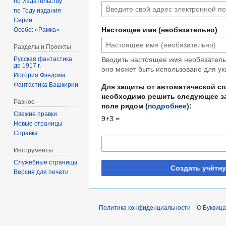
по Издательству
по Году издания
Серии
Настоящее имя (необязательно)
Особо: «Рамка»
Разделы и Проекты
Русская фантастика
Вводить настоящее имя необязательн
до 1917 г.
оно может быть использовано для ук
История Фэндома
Фантастика Башкирии
Для защиты от автоматической с
необходимо решить следующее за
Разное
поле рядом (
подробнее
):
Свежие правки
9+3 =
Новые страницы
Справка
Инструменты
Служебные страницы
Создать учётн
Версия для печати
Политика конфиденциальности
О Буквица