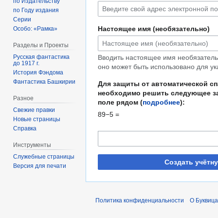
по Издательству
по Году издания
Серии
Настоящее имя (необязательно)
Особо: «Рамка»
Разделы и Проекты
Русская фантастика
Вводить настоящее имя необязательн
до 1917 г.
оно может быть использовано для ук
История Фэндома
Фантастика Башкирии
Для защиты от автоматической с
необходимо решить следующее за
Разное
поле рядом (
подробнее
):
Свежие правки
89−5 =
Новые страницы
Справка
Инструменты
Служебные страницы
Создать учётн
Версия для печати
Политика конфиденциальности
О Буквица