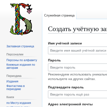
Служебная страница
Создать учётную з
Перейти
Перейти
Имя учётной записи
к
к
Заглавная страница
навигации
поиску
Персоналии
Пароль
Персоны по алфавиту
Книжные издания по
авторам
Рекомендуем использовать уникальн
Периодика
используете на других сайтах.
Издания
Фантастика в
Подтвердите пароль
периодике
Книги
по Месту издания
Адрес электронной почты