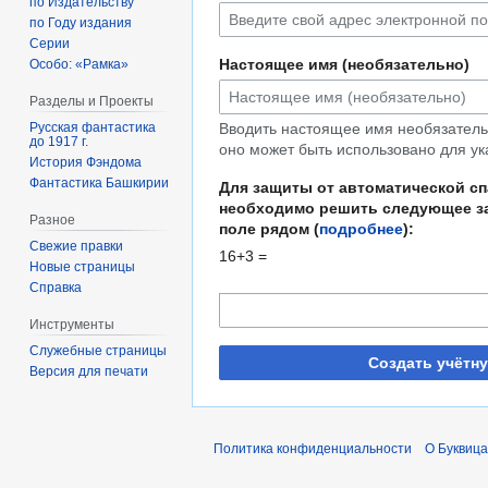
по Издательству
по Году издания
Серии
Настоящее имя (необязательно)
Особо: «Рамка»
Разделы и Проекты
Русская фантастика
Вводить настоящее имя необязательн
до 1917 г.
оно может быть использовано для ук
История Фэндома
Фантастика Башкирии
Для защиты от автоматической с
необходимо решить следующее за
Разное
поле рядом (
подробнее
):
Свежие правки
16+3 =
Новые страницы
Справка
Инструменты
Служебные страницы
Создать учётн
Версия для печати
Политика конфиденциальности
О Буквица