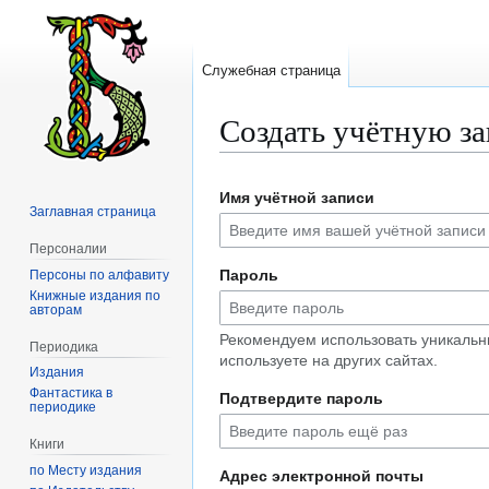
Служебная страница
Создать учётную з
Перейти
Перейти
Имя учётной записи
к
к
Заглавная страница
навигации
поиску
Персоналии
Пароль
Персоны по алфавиту
Книжные издания по
авторам
Рекомендуем использовать уникальн
Периодика
используете на других сайтах.
Издания
Фантастика в
Подтвердите пароль
периодике
Книги
по Месту издания
Адрес электронной почты