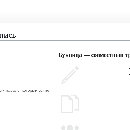
апись
Буквица — совместный тр
ый пароль, который вы не