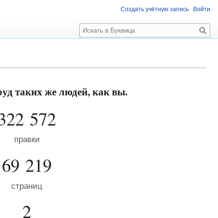
Создать учётную запись
Войти
П
о
и
с
к
уд таких же людей, как вы.
322 572
правки
69 219
страниц
2