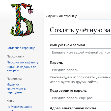
Служебная страница
Создать учётную з
Перейти
Перейти
Имя учётной записи
к
к
Заглавная страница
навигации
поиску
Персоналии
Пароль
Персоны по алфавиту
Книжные издания по
авторам
Рекомендуем использовать уникальн
Периодика
используете на других сайтах.
Издания
Фантастика в
Подтвердите пароль
периодике
Книги
по Месту издания
Адрес электронной почты