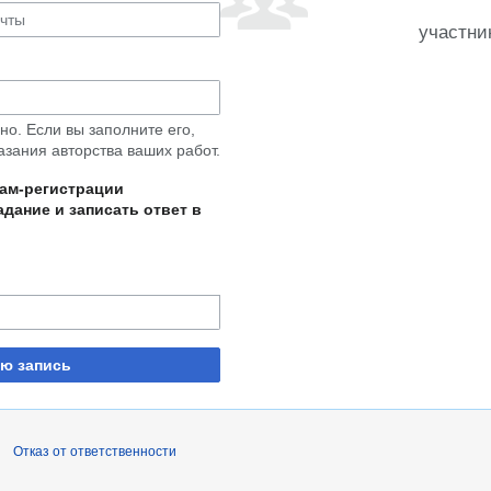
участни
о. Если вы заполните его,
азания авторства ваших работ.
пам-регистрации
дание и записать ответ в
ую запись
Отказ от ответственности