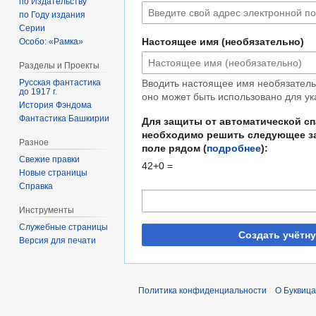
по Издательству
по Году издания
Серии
Настоящее имя (необязательно)
Особо: «Рамка»
Разделы и Проекты
Русская фантастика
Вводить настоящее имя необязательн
до 1917 г.
оно может быть использовано для ук
История Фэндома
Фантастика Башкирии
Для защиты от автоматической с
необходимо решить следующее за
Разное
поле рядом (
подробнее
):
Свежие правки
42+0 =
Новые страницы
Справка
Инструменты
Служебные страницы
Создать учётн
Версия для печати
Политика конфиденциальности
О Буквица