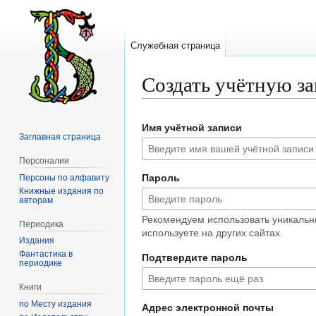
Служебная страница
Создать учётную з
Перейти
Перейти
Имя учётной записи
к
к
Заглавная страница
навигации
поиску
Персоналии
Пароль
Персоны по алфавиту
Книжные издания по
авторам
Рекомендуем использовать уникальн
Периодика
используете на других сайтах.
Издания
Фантастика в
Подтвердите пароль
периодике
Книги
по Месту издания
Адрес электронной почты