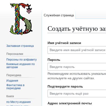
Служебная страница
Создать учётную з
Перейти
Перейти
Имя учётной записи
к
к
Заглавная страница
навигации
поиску
Персоналии
Пароль
Персоны по алфавиту
Книжные издания по
авторам
Рекомендуем использовать уникальн
Периодика
используете на других сайтах.
Издания
Фантастика в
Подтвердите пароль
периодике
Книги
по Месту издания
Адрес электронной почты