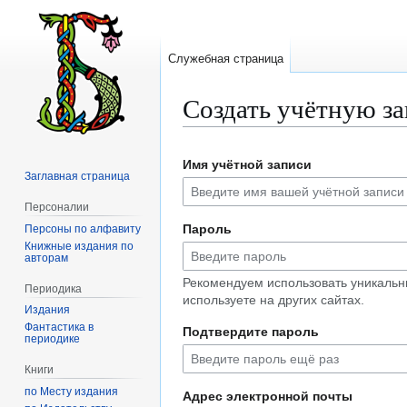
Служебная страница
Создать учётную з
Перейти
Перейти
Имя учётной записи
к
к
Заглавная страница
навигации
поиску
Персоналии
Пароль
Персоны по алфавиту
Книжные издания по
авторам
Рекомендуем использовать уникальн
Периодика
используете на других сайтах.
Издания
Фантастика в
Подтвердите пароль
периодике
Книги
по Месту издания
Адрес электронной почты