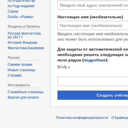
по Издательству
по Году издания
Серии
Настоящее имя (необязательно)
Особо: «Рамка»
Разделы и Проекты
Русская фантастика
Вводить настоящее имя необязательн
до 1917 г.
оно может быть использовано для ук
История Фэндома
Фантастика Башкирии
Для защиты от автоматической с
необходимо решить следующее за
Разное
поле рядом (
подробнее
):
Свежие правки
97+9 =
Новые страницы
Справка
Инструменты
Служебные страницы
Создать учётн
Версия для печати
Политика конфиденциальности
О Буквица