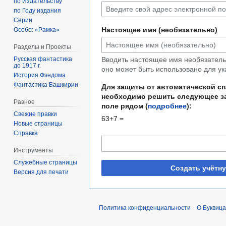
по Издательству
по Году издания
Серии
Настоящее имя (необязательно)
Особо: «Рамка»
Разделы и Проекты
Русская фантастика
Вводить настоящее имя необязательн
до 1917 г.
оно может быть использовано для ук
История Фэндома
Фантастика Башкирии
Для защиты от автоматической с
необходимо решить следующее за
Разное
поле рядом (
подробнее
):
Свежие правки
63+7 =
Новые страницы
Справка
Инструменты
Служебные страницы
Создать учётн
Версия для печати
Политика конфиденциальности
О Буквица