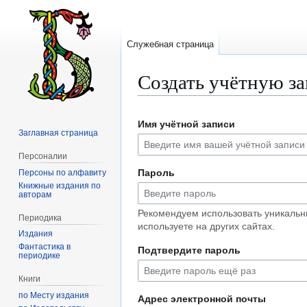
Служебная страница
Создать учётную з
Перейти
Перейти
Имя учётной записи
к
к
Заглавная страница
навигации
поиску
Персоналии
Пароль
Персоны по алфавиту
Книжные издания по
авторам
Рекомендуем использовать уникальн
Периодика
используете на других сайтах.
Издания
Фантастика в
Подтвердите пароль
периодике
Книги
по Месту издания
Адрес электронной почты