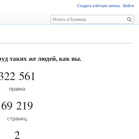
Создать учётную запись
Войти
П
о
и
с
к
уд таких же людей, как вы.
322 561
правка
69 219
страниц
2