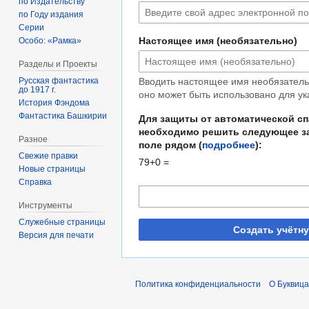
по Издательству
по Году издания
Серии
Настоящее имя (необязательно)
Особо: «Рамка»
Разделы и Проекты
Русская фантастика
Вводить настоящее имя необязательн
до 1917 г.
оно может быть использовано для ук
История Фэндома
Фантастика Башкирии
Для защиты от автоматической с
необходимо решить следующее за
Разное
поле рядом (
подробнее
):
Свежие правки
79+0 =
Новые страницы
Справка
Инструменты
Служебные страницы
Создать учётн
Версия для печати
Политика конфиденциальности
О Буквица