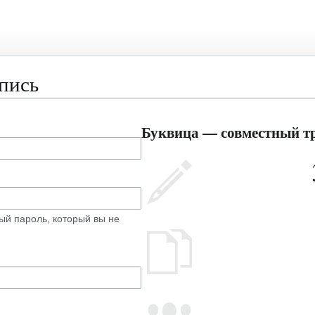
апись
Буквица — совместный тр
ый пароль, который вы не