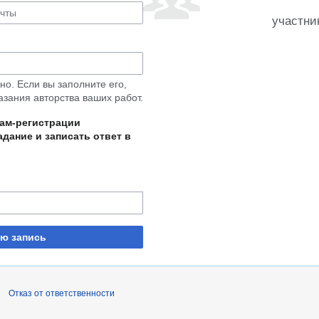
участни
о. Если вы заполните его,
азания авторства ваших работ.
пам-регистрации
дание и записать ответ в
ую запись
Отказ от ответственности