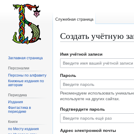
Служебная страница
Создать учётную з
Перейти
Перейти
Имя учётной записи
к
к
Заглавная страница
навигации
поиску
Персоналии
Пароль
Персоны по алфавиту
Книжные издания по
авторам
Рекомендуем использовать уникальн
Периодика
используете на других сайтах.
Издания
Фантастика в
Подтвердите пароль
периодике
Книги
по Месту издания
Адрес электронной почты