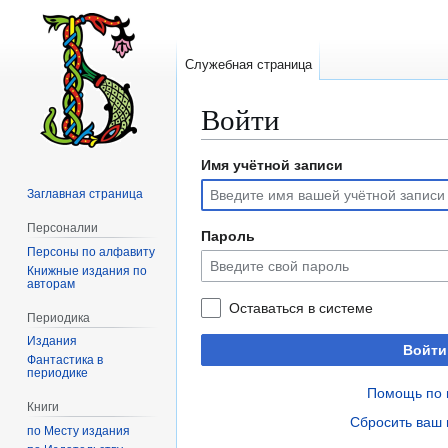
Служебная страница
Войти
Имя учётной записи
Перейти
Перейти
к
к
Заглавная страница
навигации
поиску
Персоналии
Пароль
Персоны по алфавиту
Книжные издания по
авторам
Оставаться в системе
Периодика
Издания
Войти
Фантастика в
периодике
Помощь по 
Книги
Сбросить ваш 
по Месту издания