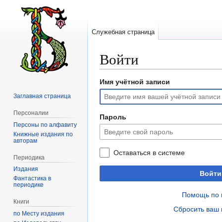
Служебная страница
Войти
Имя учётной записи
Перейти
Перейти
к
к
Заглавная страница
навигации
поиску
Персоналии
Пароль
Персоны по алфавиту
Книжные издания по
авторам
Оставаться в системе
Периодика
Издания
Войти
Фантастика в
периодике
Помощь по 
Книги
Сбросить ваш 
по Месту издания