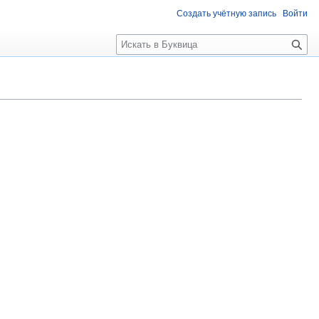
Создать учётную запись
Войти
П
о
и
с
к