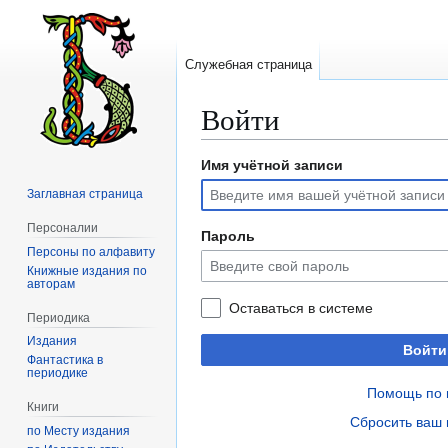
Служебная страница
Войти
Имя учётной записи
Перейти
Перейти
к
к
Заглавная страница
навигации
поиску
Персоналии
Пароль
Персоны по алфавиту
Книжные издания по
авторам
Оставаться в системе
Периодика
Издания
Войти
Фантастика в
периодике
Помощь по 
Книги
Сбросить ваш 
по Месту издания