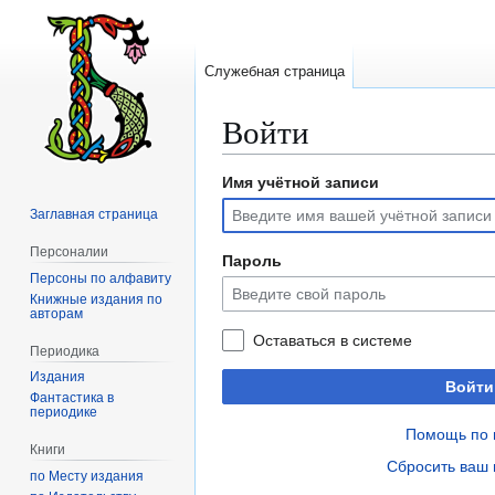
Служебная страница
Войти
Имя учётной записи
Перейти
Перейти
к
к
Заглавная страница
навигации
поиску
Персоналии
Пароль
Персоны по алфавиту
Книжные издания по
авторам
Оставаться в системе
Периодика
Издания
Войти
Фантастика в
периодике
Помощь по 
Книги
Сбросить ваш 
по Месту издания