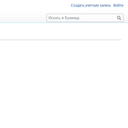
Создать учётную запись
Войти
П
о
и
с
к