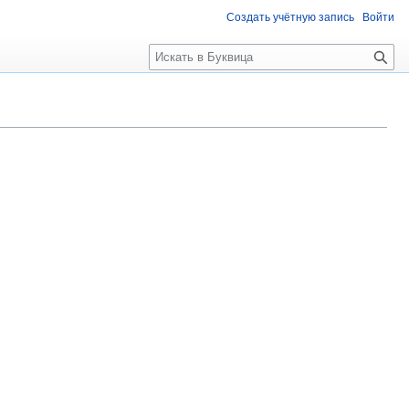
Создать учётную запись
Войти
П
о
и
с
к