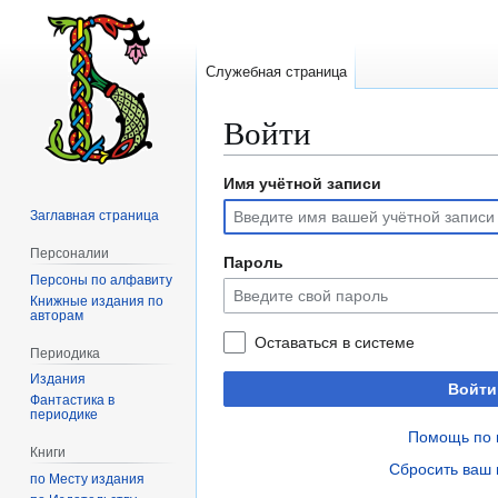
Служебная страница
Войти
Имя учётной записи
Перейти
Перейти
к
к
Заглавная страница
навигации
поиску
Персоналии
Пароль
Персоны по алфавиту
Книжные издания по
авторам
Оставаться в системе
Периодика
Издания
Войти
Фантастика в
периодике
Помощь по 
Книги
Сбросить ваш 
по Месту издания