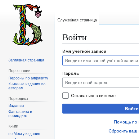
Служебная страница
Войти
Имя учётной записи
Перейти
Перейти
к
к
Заглавная страница
навигации
поиску
Персоналии
Пароль
Персоны по алфавиту
Книжные издания по
авторам
Оставаться в системе
Периодика
Издания
Войти
Фантастика в
периодике
Помощь по 
Книги
Сбросить ваш 
по Месту издания