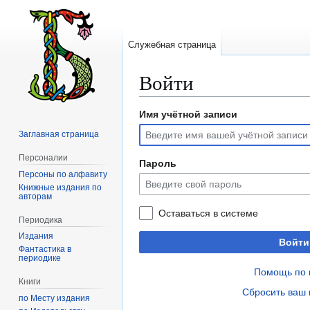
Служебная страница
Войти
Имя учётной записи
Перейти
Перейти
к
к
Заглавная страница
навигации
поиску
Персоналии
Пароль
Персоны по алфавиту
Книжные издания по
авторам
Оставаться в системе
Периодика
Издания
Войти
Фантастика в
периодике
Помощь по 
Книги
Сбросить ваш 
по Месту издания