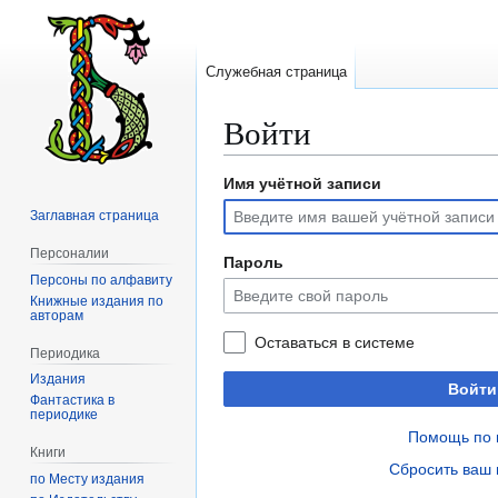
Служебная страница
Войти
Имя учётной записи
Перейти
Перейти
к
к
Заглавная страница
навигации
поиску
Персоналии
Пароль
Персоны по алфавиту
Книжные издания по
авторам
Оставаться в системе
Периодика
Издания
Войти
Фантастика в
периодике
Помощь по 
Книги
Сбросить ваш 
по Месту издания