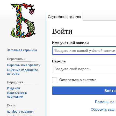
Служебная страница
Войти
Имя учётной записи
Перейти
Перейти
к
к
Заглавная страница
навигации
поиску
Персоналии
Пароль
Персоны по алфавиту
Книжные издания по
авторам
Оставаться в системе
Периодика
Издания
Войти
Фантастика в
периодике
Помощь по 
Книги
Сбросить ваш 
по Месту издания