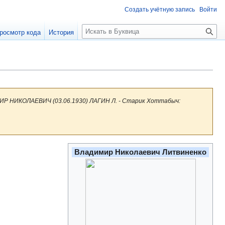
Создать учётную запись
Войти
П
росмотр кода
История
о
и
с
к
ИР НИКОЛАЕВИЧ (03.06.1930) ЛАГИН Л. - Старик Хоттабыч:
Владимир Николаевич Литвиненко