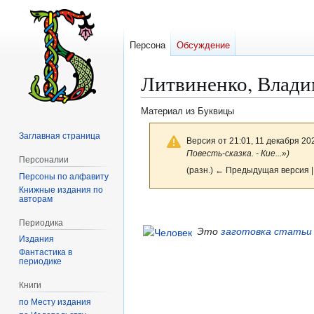
Персона
Обсуждение
Литвиненко, Влади
Материал из Буквицы
Заглавная страница
Версия от 21:01, 11 декабря 20
Повесть-сказка. - Кие...»)
Персоналии
(разн.) ← Предыдущая версия |
Персоны по алфавиту
Книжные издания по
авторам
Перейти
Перейти
к
к
Периодика
Это
заготовка статьи
навигации
поиску
Издания
Фантастика в
периодике
Книги
по Месту издания