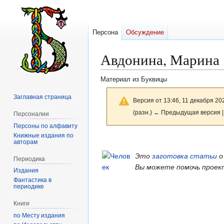
Персона
Обсуждение
Авдонина, Марина
Материал из Буквицы
Заглавная страница
Версия от 13:46, 11 декабря 20
(разн.) ← Предыдущая версия |
Персоналии
Персоны по алфавиту
Книжные издания по
Перейти
Перейти
авторам
к
к
Это
заготовка статьи
о
Периодика
навигации
поиску
Вы можете помочь проек
Издания
Фантастика в
периодике
Книги
по Месту издания