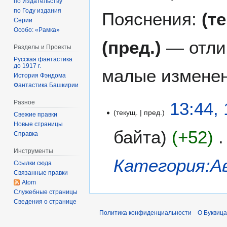
по Издательству
по Году издания
Пояснения:
(т
Серии
Особо: «Рамка»
(пред.)
— отли
Разделы и Проекты
Русская фантастика
до 1917 г.
малые изменен
История Фэндома
Фантастика Башкирии
1
13:44,
Разное
текущ.
пред.
1
Свежие правки
д
Новые страницы
байта
+52
Справка
е
к
Инструменты
а
Категория:А
Ссылки сюда
б
Связанные правки
р
Atom
я
Служебные страницы
Сведения о странице
2
0
Политика конфиденциальности
О Буквица
2