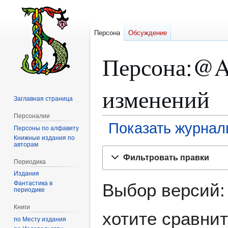
Персона
Обсуждение
Персона:@A
изменений
Заглавная страница
Персоналии
Показать журнал
Персоны по алфавиту
Книжные издания по
авторам
Перейти
Перейти
Фильтровать правки
к
к
Периодика
навигации
поиску
Издания
Фантастика в
Выбор версий:
периодике
Книги
хотите сравнит
по Месту издания