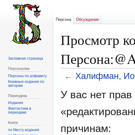
Персона
Обсуждение
Просмотр ко
Персона:@A
Заглавная страница
Персоналии
←
Халифман, Ио
Персоны по алфавиту
Книжные издания по
авторам
Перейти
Перейти
У вас нет пра
к
к
Периодика
навигации
поиску
Издания
«редактирован
Фантастика в
периодике
Книги
причинам:
по Месту издания