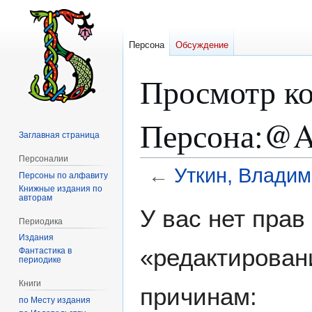
Персона
Обсуждение
Просмотр ко
Персона:@A
Заглавная страница
Персоналии
←
Уткин, Владим
Персоны по алфавиту
Книжные издания по
авторам
Перейти
Перейти
У вас нет пра
к
к
Периодика
навигации
поиску
Издания
«редактирован
Фантастика в
периодике
Книги
причинам:
по Месту издания