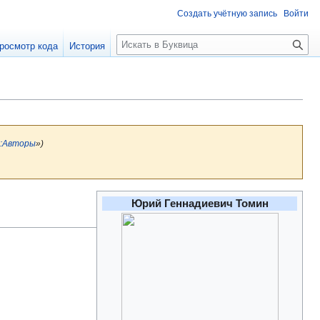
Создать учётную запись
Войти
П
росмотр кода
История
о
и
с
к
:Авторы
»)
Юрий Геннадиевич Томин