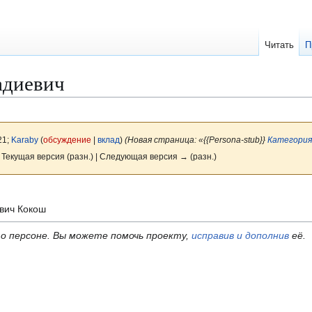
Читать
П
адиевич
21;
Karaby
(
обсуждение
|
вклад
)
(Новая страница: «{{Persona-stub}}
Категория
 Текущая версия (разн.) | Следующая версия → (разн.)
вич Кокош
о персоне.
Вы можете помочь проекту,
исправив и дополнив
её.