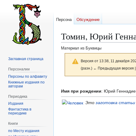
Персона
Обсуждение
Томин, Юрий Генн
Материал из Буквицы
Заглавная страница
Версия от 13:38, 11 декабря 20
(разн.) ← Предыдущая версия |
Персоналии
Персоны по алфавиту
Книжные издания по
Перейти
Перейти
авторам
к
к
Имя при рождении
: Юрий Геннадие
Периодика
навигации
поиску
Это
заготовка статьи
Издания
Фантастика в
периодике
Книги
по Месту издания