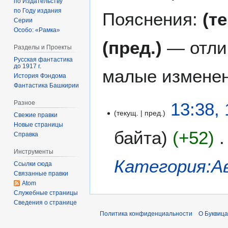
по Издательству
по Году издания
Пояснения:
(т
Серии
Особо: «Рамка»
(пред.)
— отли
Разделы и Проекты
Русская фантастика
до 1917 г.
малые изменен
История Фэндома
Фантастика Башкирии
1
13:38,
Разное
текущ.
пред.
1
Свежие правки
д
Новые страницы
байта
+52
Справка
е
к
Инструменты
а
Категория:А
Ссылки сюда
б
Связанные правки
р
Atom
я
Служебные страницы
Сведения о странице
2
0
Политика конфиденциальности
О Буквица
2