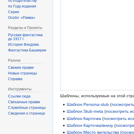
по Издательству
по Году издания
Серии
Особо: «Рамка»
Разделы и Проекты
Русская фантастика
до 1917 г.
История Фэндома
Фантастика Башкирии
Разное
Свежие правки
Новые страницы
Справка
Инструменты
Шаблоны, используемые на этой стр
Ссылки сюда
Связанные правки
Шаблон:Persona-stub
(
посмотреть
Служебные страницы
Шаблон:Stub-meta
(
посмотреть и
Сведения о странице
Шаблон:Карточка
(
посмотреть ис
Шаблон:Карточка/внизу
(
посмотре
Шаблон:Место жительства
(
посмо