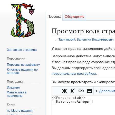
Персона
Обсуждение
Просмотр кода ст
←
Тарнавский, Валентин Владимирович
Перейти
Перейти
У вас нет прав на выполнение дейс
Заглавная страница
к
к
Запрошенное действие могут выполня
Персоналии
навигации
поиску
У вас нет прав на редактирование с
Персоны по алфавиту
Вы должны подтвердить свой адрес э
Книжные издания по
авторам
персональных настройках
.
Периодика
Вы можете просмотреть и скопироват
Издания
Дополни
Фантастика в
периодике
Книги
по Месту издания