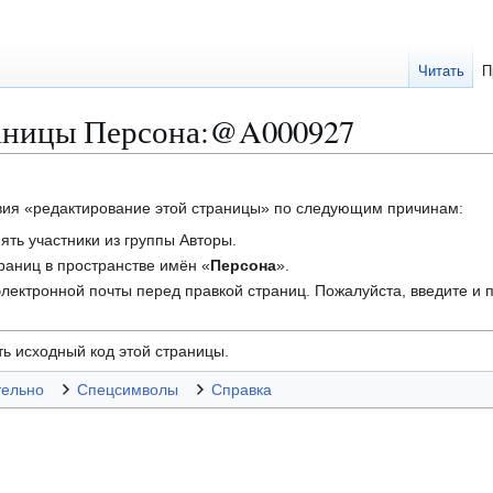
Читать
П
раницы Персона:@A000927
твия «редактирование этой страницы» по следующим причинам:
ть участники из группы Авторы.
траниц в пространстве имён «
Персона
».
лектронной почты перед правкой страниц. Пожалуйста, введите и п
ь исходный код этой страницы.
тельно
Спецсимволы
Справка