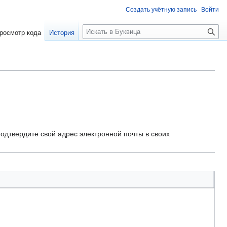
Создать учётную запись
Войти
П
росмотр кода
История
о
и
с
к
одтвердите свой адрес электронной почты в своих