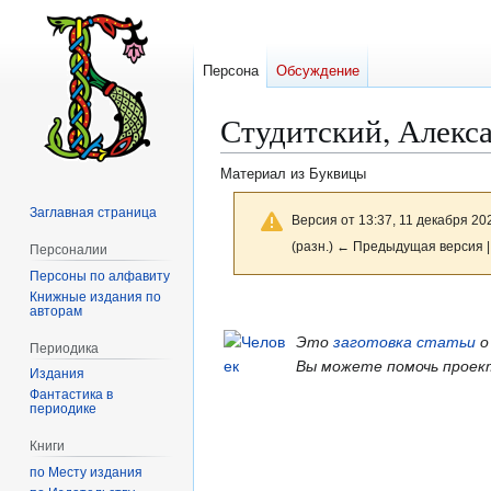
Персона
Обсуждение
Студитский, Алекс
Материал из Буквицы
Заглавная страница
Версия от 13:37, 11 декабря 20
(разн.) ← Предыдущая версия |
Персоналии
Персоны по алфавиту
Книжные издания по
Перейти
Перейти
авторам
к
к
Это
заготовка статьи
о
Периодика
навигации
поиску
Вы можете помочь проек
Издания
Фантастика в
периодике
Книги
по Месту издания