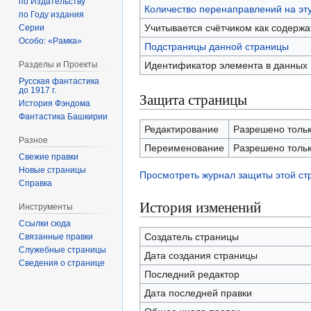
по Издательству
Количество перенаправлений на эт
по Году издания
Учитывается счётчиком как содерж
Серии
Особо: «Рамка»
Подстраницы данной страницы
Идентификатор элемента в данных
Разделы и Проекты
Русская фантастика
до 1917 г.
Защита страницы
История Фэндома
Фантастика Башкирии
Редактирование
Разрешено тольк
Разное
Переименование
Разрешено тольк
Свежие правки
Новые страницы
Просмотреть журнал защиты этой с
Справка
История изменений
Инструменты
Ссылки сюда
Создатель страницы
Связанные правки
Служебные страницы
Дата создания страницы
Сведения о странице
Последний редактор
Дата последней правки