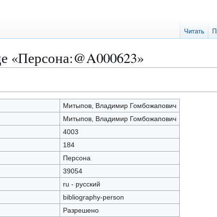
Читать
П
це «Персона:@A000623»
Митыпов, Владимир Гомбожапович
Митыпов, Владимир Гомбожапович
4003
184
Персона
39054
ru - русский
bibliography-person
Разрешено