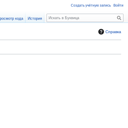
Создать учётную запись
Войти
П
росмотр кода
История
о
и
Справка
с
к