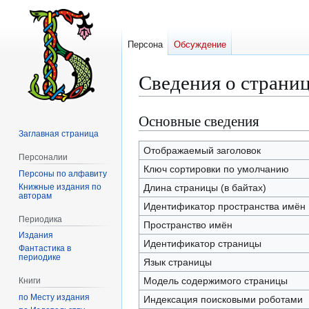
Персона
Обсуждение
Сведения о страни
Основные сведения
Перейти
Перейти
к
к
Заглавная страница
навигации
поиску
Отображаемый заголовок
Персоналии
Ключ сортировки по умолчанию
Персоны по алфавиту
Книжные издания по
Длина страницы (в байтах)
авторам
Идентификатор пространства имён
Периодика
Пространство имён
Издания
Идентификатор страницы
Фантастика в
периодике
Язык страницы
Модель содержимого страницы
Книги
по Месту издания
Индексация поисковыми роботами