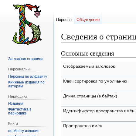
Персона
Обсуждение
Сведения о страни
Основные сведения
Перейти
Перейти
к
к
Заглавная страница
навигации
поиску
Отображаемый заголовок
Персоналии
Персоны по алфавиту
Ключ сортировки по умолчанию
Книжные издания по
авторам
Длина страницы (в байтах)
Периодика
Издания
Фантастика в
Идентификатор пространства имён
периодике
Книги
Пространство имён
по Месту издания