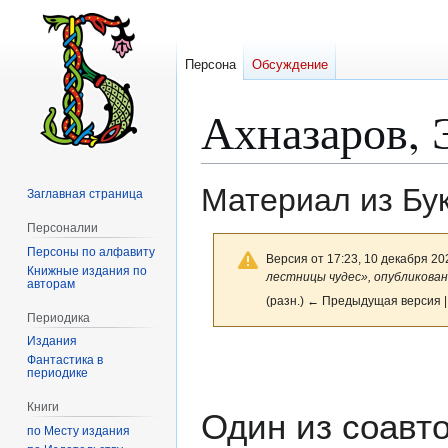
Персона
Обсуждение
Ахназаров, 
Материал из Бу
Заглавная страница
Персоналии
Персоны по алфавиту
Версия от 17:23, 10 декабря 20
Книжные издания по
лестницы чудес», опубликованн
авторам
(разн.) ← Предыдущая версия |
Периодика
Издания
Перейти
Перейти
Фантастика в
периодике
к
к
навигации
поиску
Книги
Один из соавт
по Месту издания