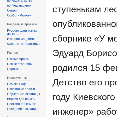
по Издательству
по Году издания
ступенькам ле
Серии
Особо: «Рамка»
опубликованно
Разделы и Проекты
Русская фантастика
до 1917 г.
сборнике «У мо
История Фэндома
Фантастика Башкирии
Эдуард Борис
Разное
Свежие правки
Новые страницы
родился 15 фев
Справка
Инструменты
Детство его пр
Ссылки сюда
Связанные правки
году Киевского
Служебные страницы
Версия для печати
Постоянная ссылка
инженер» рабо
Сведения о странице