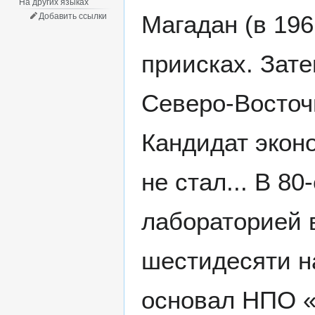
На других языках
Магадан (в 19
Добавить ссылки
приисках. Зате
Северо-Восто
Кандидат экон
не стал... В 8
лабораторией 
шестидесяти на
основал НПО «