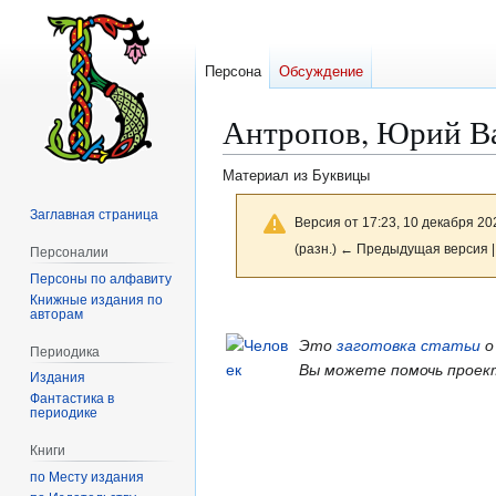
Персона
Обсуждение
Антропов, Юрий В
Материал из Буквицы
Заглавная страница
Версия от 17:23, 10 декабря 20
(разн.) ← Предыдущая версия |
Персоналии
Персоны по алфавиту
Книжные издания по
Перейти
Перейти
авторам
к
к
Это
заготовка статьи
о
Периодика
навигации
поиску
Вы можете помочь проек
Издания
Фантастика в
периодике
Книги
по Месту издания