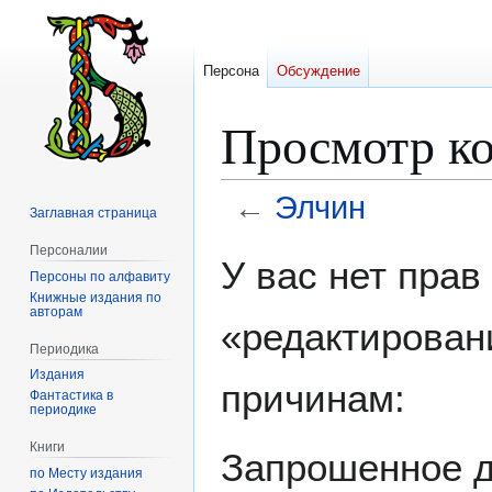
Персона
Обсуждение
Просмотр ко
←
Элчин
Заглавная страница
Персоналии
Перейти
Перейти
У вас нет пра
Персоны по алфавиту
к
к
Книжные издания по
навигации
поиску
авторам
«редактирован
Периодика
Издания
причинам:
Фантастика в
периодике
Книги
Запрошенное д
по Месту издания