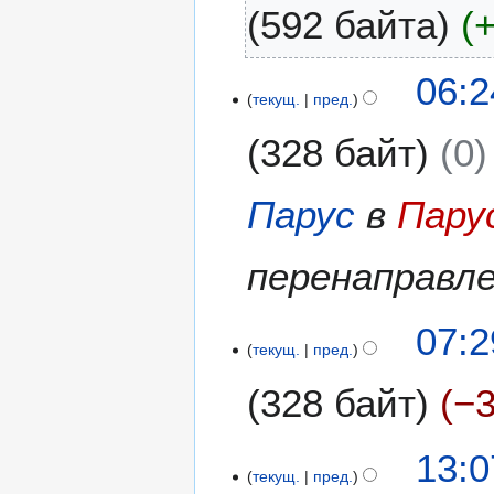
592 байта
06:2
текущ.
пред.
328 байт
0
Парус
в
Пару
перенаправл
1
07:2
текущ.
пред.
3
ф
328 байт
−
е
в
Н
р
8
13:0
е
а
текущ.
пред.
о