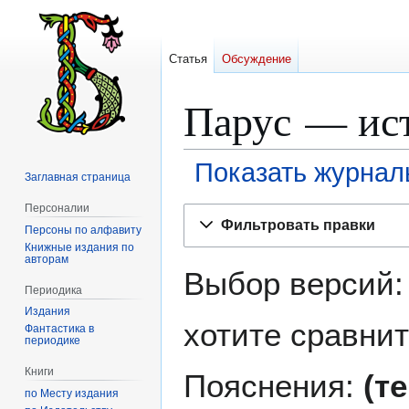
Статья
Обсуждение
Парус — ис
Показать журнал
Заглавная страница
Персоналии
Перейти
Перейти
Фильтровать правки
Персоны по алфавиту
к
к
Книжные издания по
навигации
поиску
авторам
Выбор версий:
Периодика
Издания
хотите сравнит
Фантастика в
периодике
Книги
Пояснения:
(т
по Месту издания