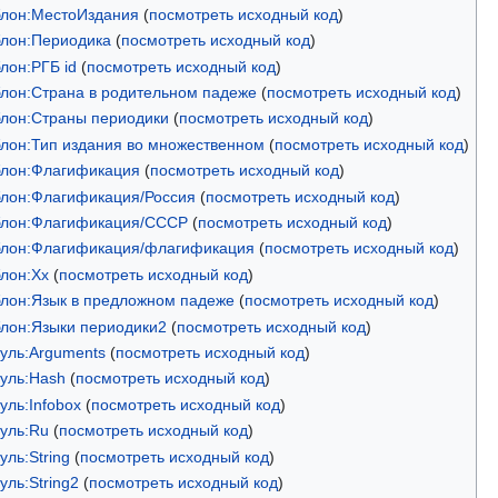
лон:МестоИздания
(
посмотреть исходный код
)
лон:Периодика
(
посмотреть исходный код
)
лон:РГБ id
(
посмотреть исходный код
)
лон:Страна в родительном падеже
(
посмотреть исходный код
)
лон:Страны периодики
(
посмотреть исходный код
)
лон:Тип издания во множественном
(
посмотреть исходный код
)
лон:Флагификация
(
посмотреть исходный код
)
лон:Флагификация/Россия
(
посмотреть исходный код
)
лон:Флагификация/СССР
(
посмотреть исходный код
)
лон:Флагификация/флагификация
(
посмотреть исходный код
)
лон:Хх
(
посмотреть исходный код
)
лон:Язык в предложном падеже
(
посмотреть исходный код
)
лон:Языки периодики2
(
посмотреть исходный код
)
уль:Arguments
(
посмотреть исходный код
)
уль:Hash
(
посмотреть исходный код
)
уль:Infobox
(
посмотреть исходный код
)
уль:Ru
(
посмотреть исходный код
)
ль:String
(
посмотреть исходный код
)
уль:String2
(
посмотреть исходный код
)