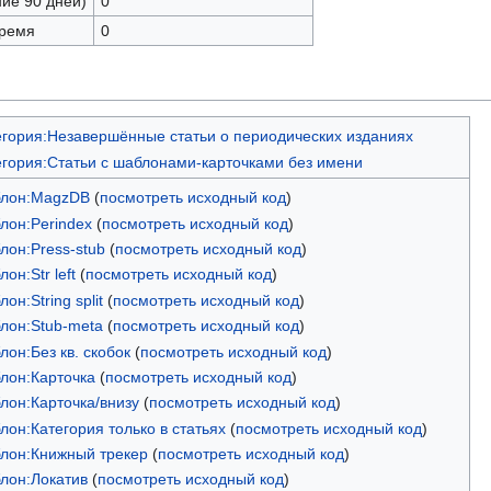
ние 90 дней)
0
время
0
егория:Незавершённые статьи о периодических изданиях
егория:Статьи с шаблонами-карточками без имени
лон:MagzDB
(
посмотреть исходный код
)
лон:Perindex
(
посмотреть исходный код
)
лон:Press-stub
(
посмотреть исходный код
)
он:Str left
(
посмотреть исходный код
)
он:String split
(
посмотреть исходный код
)
лон:Stub-meta
(
посмотреть исходный код
)
он:Без кв. скобок
(
посмотреть исходный код
)
лон:Карточка
(
посмотреть исходный код
)
лон:Карточка/внизу
(
посмотреть исходный код
)
лон:Категория только в статьях
(
посмотреть исходный код
)
лон:Книжный трекер
(
посмотреть исходный код
)
лон:Локатив
(
посмотреть исходный код
)