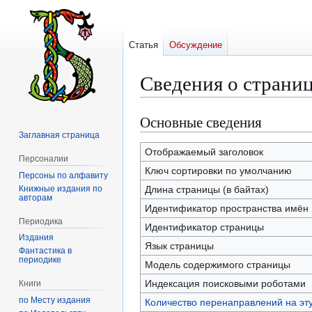
Статья
Обсуждение
Сведения о страни
Основные сведения
Перейти
Перейти
к
к
Заглавная страница
навигации
поиску
Отображаемый заголовок
Персоналии
Ключ сортировки по умолчанию
Персоны по алфавиту
Книжные издания по
Длина страницы (в байтах)
авторам
Идентификатор пространства имён
Периодика
Идентификатор страницы
Издания
Язык страницы
Фантастика в
периодике
Модель содержимого страницы
Индексация поисковыми роботами
Книги
по Месту издания
Количество перенаправлений на эт