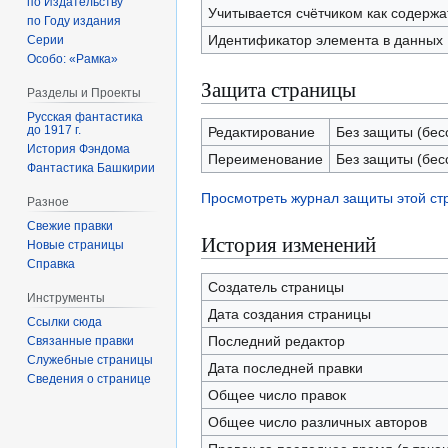
по Издательству
Учитывается счётчиком как содерж
по Году издания
Идентификатор элемента в данных
Серии
Особо: «Рамка»
Защита страницы
Разделы и Проекты
Русская фантастика
до 1917 г.
Редактирование
Без защиты (бес
История Фэндома
Переименование
Без защиты (бес
Фантастика Башкирии
Просмотреть журнал защиты этой с
Разное
Свежие правки
История изменений
Новые страницы
Справка
Создатель страницы
Инструменты
Дата создания страницы
Ссылки сюда
Последний редактор
Связанные правки
Служебные страницы
Дата последней правки
Сведения о странице
Общее число правок
Общее число различных авторов