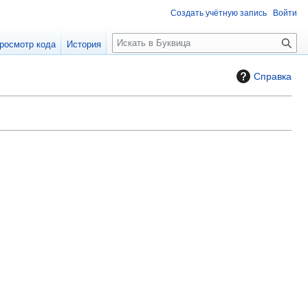
Создать учётную запись
Войти
П
росмотр кода
История
о
и
Справка
с
к