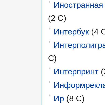
Иностранная
(2 С)
Интербук
(4 
Интерполигр
С)
Интерпринт
(
Информрекл
Ир
(8 С)