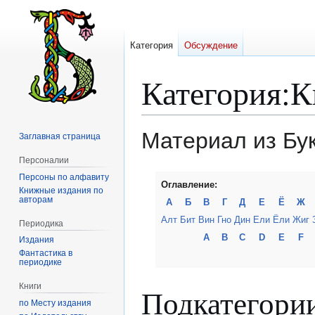
Категория
Обсуждение
Категория
:
К
Материал из Бу
Заглавная страница
Персоналии
Персоны по алфавиту
Перейти
Перейти
Оглавление:
Книжные издания по
к
к
авторам
А
Б
В
Г
Д
Е
Ё
Ж
навигации
поиску
Алт
Бит
Вин
Гно
Дин
Ели
Ёли
Жиг
Периодика
A
B
C
D
E
F
Издания
Фантастика в
периодике
Книги
Подкатегори
по Месту издания