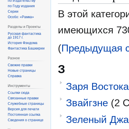
по Издательству
по Году издания
В этой категор
Серии
Особо: «Рамка»
имеющихся 73
Разделы и Проекты
Русская фантастика
до 1917 г.
История Фэндома
(
Предыдущая с
Фантастика Башкирии
Разное
З
Свежие правки
Новые страницы
Справка
Заря Востока
Инструменты
Ссылки сюда
Связанные правки
Звайгзне
(2 С
Служебные страницы
Версия для печати
Постоянная ссылка
Зеленый Джа
Сведения о странице