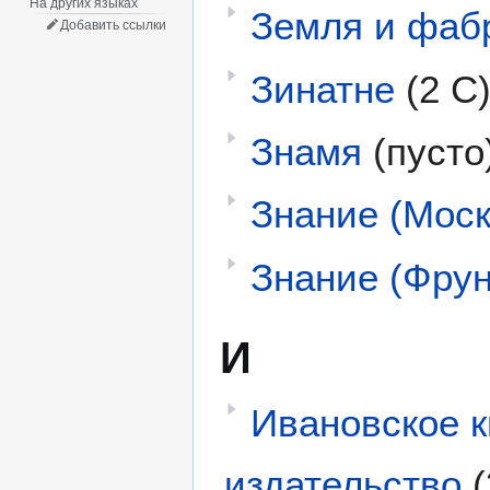
На других языках
Земля и фаб
Добавить ссылки
Зинатне
(2 С
Знамя
(пусто
Знание (Моск
Знание (Фрун
И
Ивановское 
издательство
(