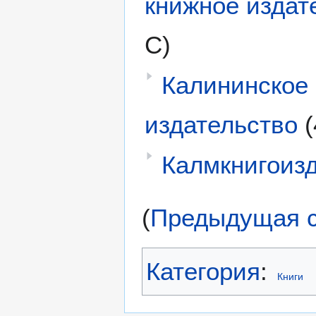
книжное издат
С)
Калининское
издательство
(
Калмкнигоиз
(
Предыдущая с
Категория
:
Книги