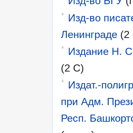
Изд-во БГУ
(
Изд-вo писат
Ленинграде
(2
Издание Н. С
(2 С)
Издат.-полиг
при Адм. През
Респ. Башкорт