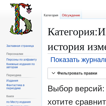
Категория
Обсуждение
Категория:И
история изм
Заглавная страница
Персоналии
Показать журнал
Персоны по алфавиту
Книжные издания по
авторам
Перейти
Перейти
Фильтровать правки
к
к
Периодика
навигации
поиску
Издания
Фантастика в
Выбор версий:
периодике
Книги
хотите сравнит
по Месту издания