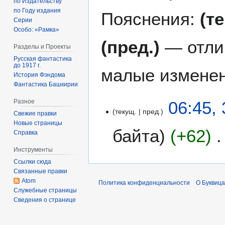
по Издательству
по Году издания
Пояснения:
(т
Серии
Особо: «Рамка»
(пред.)
— отли
Разделы и Проекты
Русская фантастика
до 1917 г.
малые изменен
История Фэндома
Фантастика Башкирии
3
06:45,
Разное
текущ.
пред.
0
Свежие правки
д
Новые страницы
байта
+62
Справка
е
к
Инструменты
Н
а
Ссылки сюда
е
б
Связанные правки
т
р
Atom
Политика конфиденциальности
О Буквица
о
я
Служебные страницы
п
Сведения о странице
2
и
0
с
1